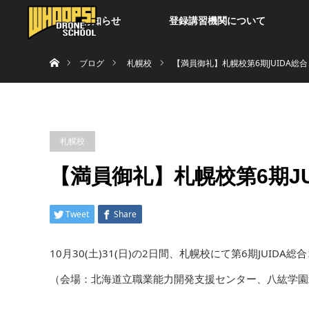
お知らせ
登録講習機関について
ホーム
ブログ
札幌校
【満員御礼】札幌校第6期JUIDA総
札幌校
【満員御礼】札幌校第6期J
Tweet
Share
10月30(土)31(日)の2日間、札幌校にて第6期JUID
（会場：北海道立職業能力開発支援センター、八紘学園