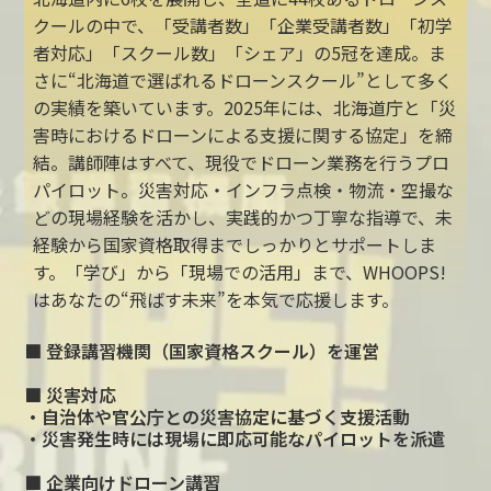
クールの中で、「受講者数」「企業受講者数」「初学
者対応」「スクール数」「シェア」の5冠を達成。ま
さに“北海道で選ばれるドローンスクール”として多く
の実績を築いています。2025年には、北海道庁と「災
害時におけるドローンによる支援に関する協定」を締
結。講師陣はすべて、現役でドローン業務を行うプロ
パイロット。災害対応・インフラ点検・物流・空撮な
どの現場経験を活かし、実践的かつ丁寧な指導で、未
経験から国家資格取得までしっかりとサポートしま
す。「学び」から「現場での活用」まで、WHOOPS!
はあなたの“飛ばす未来”を本気で応援します。
■ 登録講習機関（国家資格スクール）を運営
■ 災害対応
・自治体や官公庁との災害協定に基づく支援活動
・災害発生時には現場に即応可能なパイロットを派遣
■ 企業向けドローン講習