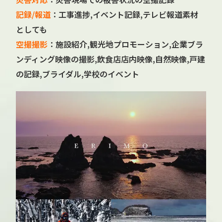
記録/報道
：工事進捗,イベント記録,テレビ報道素材
としても
空撮撮影
：施設紹介,観光地プロモーション,企業ブラ
ンディング映像の撮影,飲食店店内映像,自然映像,戸建
の記録,ブライダル,学校のイベント