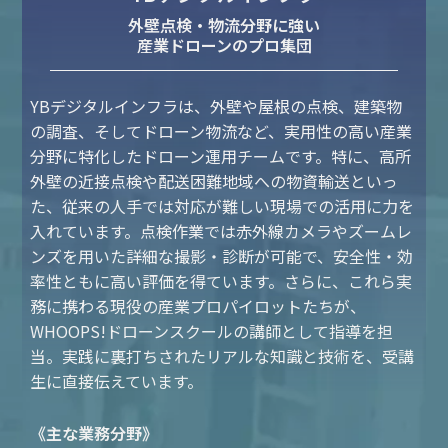
外壁点検・物流分野に強い
産業ドローンのプロ集団
YBデジタルインフラは、外壁や屋根の点検、建築物
の調査、そしてドローン物流など、実用性の高い産業
分野に特化したドローン運用チームです。特に、高所
外壁の近接点検や配送困難地域への物資輸送といっ
た、従来の人手では対応が難しい現場での活用に力を
入れています。点検作業では赤外線カメラやズームレ
ンズを用いた詳細な撮影・診断が可能で、安全性・効
率性ともに高い評価を得ています。さらに、これら実
務に携わる現役の産業プロパイロットたちが、
WHOOPS!ドローンスクールの講師として指導を担
当。実践に裏打ちされたリアルな知識と技術を、受講
生に直接伝えています。
《主な業務分野》