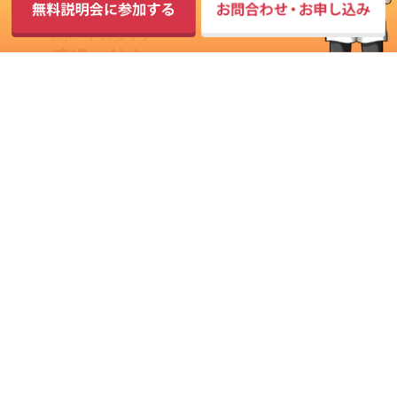
サポートスタッフ
渡邊 紡久
■ HOME
■登録講習機関について
■ お知らせ
■ 更新講習
■ 赤外線調査マスターコース
■ キャンパス紹介
■ 修了後のサポート
■ 防災・災害支援
■ お申し込み・お問合わ
せ
■ 運営会社・スタッフ紹介
■ プライバシーポリシー
■ 法人・団体の方へ
■ 特定法に関わる表記
■ キャンセルポリシー