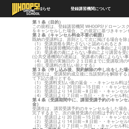
お知らせ
登録講習機関について
第 1 条（目的）
この規程は、登録講習機関 WHOOPS!ドロー
をキャンセルした場合、この規定に基づきキャン
第 2 条（キャンセル料金不要の範囲）
既納の受講料は、原則として次に掲げる場合を除
（1） 受講資格を満たさないと認められるとき
（2） 登録講習機関の責に帰すべき事由により講
（3） 受講者の責によらない事由により講習を受
(公共交通機関の遅延は、受講者の責によらない事
（4） 講習の実施日の ２１日前までに受講取消
（但し受講料の支払い前とする）
第 3 条（申し込み後、契約解除の申し出をした
受講生は、受講契約成立後に当該契約を解除する
て下記の通りとする。
（1） 受講料支払い後の返金 ・・キャンセル料は
（2） 受講日より 20 日前～15 日前・・キャンセ
（3） 受講日より 14 日前～8 日前・・キャンセ
（4） 受講日より 7 日前～当日・・キャンセル料は
第 4 条（受講期間中に、講習受講予約のキャン
金）
受講生は、講習受講予約のキャンセルをした場合、
完了するまで、次の振替受講の日程は予約できな
（1） 受講日より 20 日前～15 日前・・キャン
（2） 受講日より 14 日前～8 日前・・キャンセ
（3） 受講日より 7 日前～当日・・キャンセル料