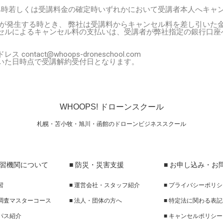
み時若しくは受講料金の確定時いずれかにおいて受講者本人へキャ
が発生する時とき、 弊社は受講料からキャンセル料を差し引いた
セルによるキャンセル料の支払いは、受講者が弊社指定の銀行口座
act@whoops-droneschool.com
いた日時点で受講解約受付日となります。
WHOOPS! ドローンスクール
札幌・苫小牧・旭川・函館のドローンビジネススクール
講習機関について
■ 防災・災害支援
■ お申し込み・お
習
■ 運営会社・スタッフ紹介
■ プライバシーポリ
線調査マスターコース
■ 法人・団体の方へ
■ 特定法に関わる表記
ンパス紹介
■ キャンセルポリシー