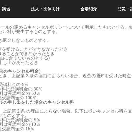
講習
法人・団体向け
会場紹介
防災・
ンスクールの定めるキャンセルポリシーについて明示したものとする
セル料が発生するものとする。
き返金しないものとする。
習を受けることができなかったとき
けることができなかったとき
由に含まないものとする)
の申し出があったとき
場合のキャンセル料金）
とき、上記第 2 条の理由によらない場合、返金の通知を受けた時
受講料金の 5％
ル料は受講料金の 30％
ル料は受講料金の 50％
受講料金の 100％
セルの申し出をした場合のキャンセル料
上記第 2 条 の理由によらない場合、以下に従いキャンセル料を
いものとする。
セル料は受講料金の 5％
ル料は受講料金の 10％
は受講料金の 15％