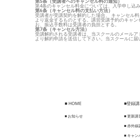
第5条（受講者へのキャンセル料の通知）
第4条のキャンセル料金については、入学申し込
第6条（キャンセル料の支払い方法）
受講者が受講契約を解約した場合、 キャンセル料
より返金するものとする。講習受講予約のキャン
お、振込手数料は受講者の負担とする。
第7条（キャンセル方法）
受講解約される受講者は、当スクールのメールアドレス cont
より解約申請を送信して下さい。当スクールに届
■ HOME
■登録
■ お知らせ
■ 更新講
■ 赤外
■ キャ