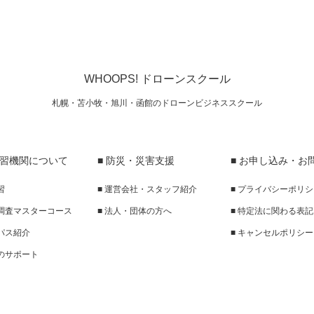
WHOOPS! ドローンスクール
札幌・苫小牧・旭川・函館のドローンビジネススクール
講習機関について
■ 防災・災害支援
■ お申し込み・お
習
■ 運営会社・スタッフ紹介
■ プライバシーポリ
線調査マスターコース
■ 法人・団体の方へ
■ 特定法に関わる表記
ンパス紹介
■ キャンセルポリシー
後のサポート