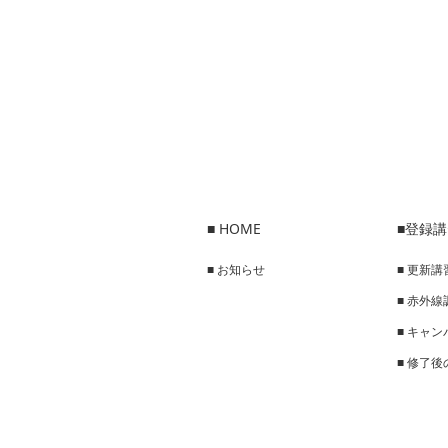
■ HOME
■登録
■ お知らせ
■ 更新講
■ 赤外
■ キャ
■ 修了