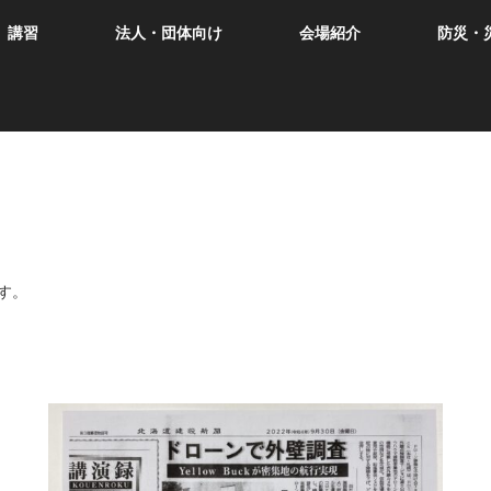
講習
法人・団体向け
会場紹介
防災・
す。
。