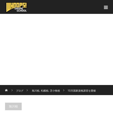
ホーム
ブログ
旭川校
,
札幌校
,
苫小牧校
10月国家資格講習を開催
旭川校